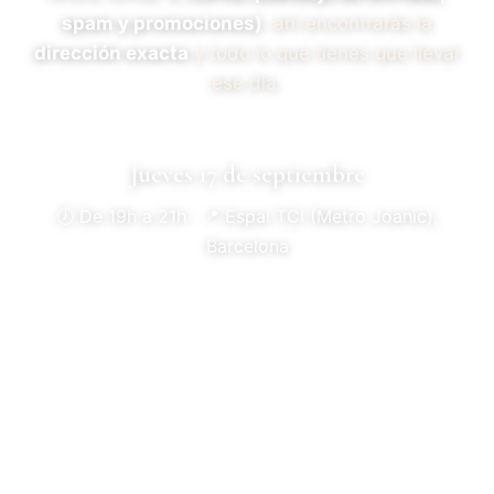
spam y promociones)
: ahí encontrarás la
dirección exacta
y todo lo que tienes que llevar
ese día.
Jueves 17 de septiembre
🕖 De 19h a 21h · 📍 Espai TCI (Metro Joanic),
Barcelona
VOLVER AL INICIO →