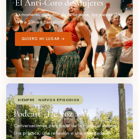
El Anti-Coro de Mujeres
Tu momento disfrutón de la semana, los jueves de
19h a 21h en Barcelona.
QUIERO MI LUGAR →
SIEMPRE · NUEVOS EPISODIOS
Podcast «De Voz a Voz»
Conversaciones para bajar de la mente al cuerpo.
Una práctica, una reflexión o una carcajada en