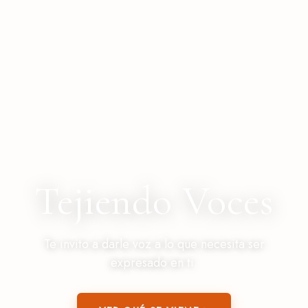
Tejiendo
Voces
Te invito a darle voz a lo que necesita ser
expresado en ti.